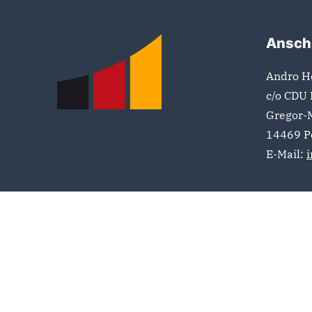
Fußbereich
Anschr
Andro H
c/o CDU
Gregor-
14469
P
E-Mail: