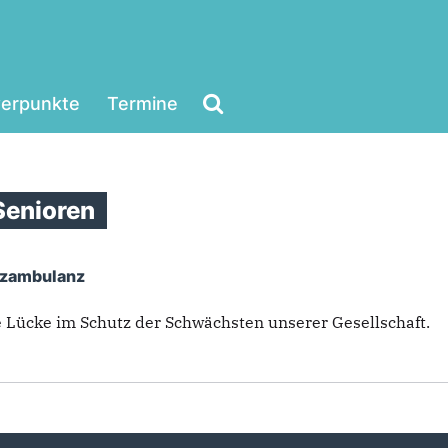
erpunkte
Termine
Senioren
utzambulanz
d und Senioren
e Lücke im Schutz der Schwächsten unserer Gesellschaft.